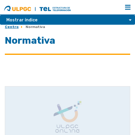
ULPGC
Estructura
de
Teleformación
Mostrar índice
Centro
Normativa
Normativa