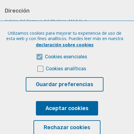
Dirección
Aulario del Campus del Obelisco. Módulo A
C/ Pérez del Toro, 1
Utilizamos cookies para mejorar tu experiencia de uso de
C.P. 35004 Las Palmas de Gran Canaria
esta web y con fines analíticos. Puedes leer más en nuestra
declaración sobre cookies
Contacto
Cookies esenciales
Email:
stele@ulpgc.es
Cookies analíticas
Sobre esta web
Guardar preferencias
Aviso legal
Cookies
Accesibilidad
Aceptar cookies
Transparencia
Rechazar cookies